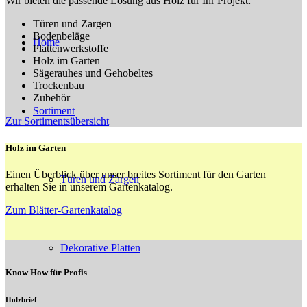
Wir bieten die passende Lösung aus Holz für Ihr Projekt:
Türen und Zargen
Bodenbeläge
Home
Plattenwerkstoffe
Holz im Garten
Sägerauhes und Gehobeltes
Trockenbau
Zubehör
Sortiment
Zur Sortimentsübersicht
Holz im Garten
Einen Überblick über unser breites Sortiment für den Garten
Türen und Zargen
erhalten Sie in unserem Gartenkatalog.
Zum Blätter-Gartenkatalog
Dekorative Platten
Know How für Profis
Holzbrief