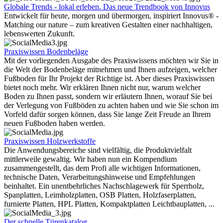
Globale Trends - lokal erleben. Das neue Trendbook von Innovus
Entwickelt für heute, morgen und übermorgen, inspiriert Innovus® -
Matching our nature – zum kreativen Gestalten einer nachhaltigen,
lebenswerten Zukunft.
Praxiswissen Bodenbeläge
Mit der vorliegenden Ausgabe des Praxiswissens möchten wir Sie in
die Welt der Bodenbeläge mitnehmen und Ihnen aufzeigen, welcher
Fußboden für Ihr Projekt der Richtige ist. Aber dieses Praxiswissen
bietet noch mehr. Wir erklären Ihnen nicht nur, warum welcher
Boden zu Ihnen passt, sondern wir erläutern Ihnen, worauf Sie bei
der Verlegung von Fußböden zu achten haben und wie Sie schon im
Vorfeld dafür sorgen können, dass Sie lange Zeit Freude an Ihrem
neuen Fußboden haben werden.
Praxiswissen Holzwerkstoffe
Die Anwendungsbereiche sind vielfältig, die Produktvielfalt
mittlerweile gewaltig. Wir haben nun ein Kompendium
zusammengestellt, das dem Profi alle wichtigen Informationen,
technische Daten, Verarbeitungshinweise und Empfehlungen
beinhaltet. Ein unentbehrliches Nachschlagewerk für Sperrholz,
Spanplatten, Leimholzplatten, OSB Platten, Holzfaserplatten,
furnierte Platten, HPL Platten, Kompaktplatten Leichtbauplatten, ...
Der schnelle Türenkatalog