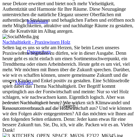
neue Dekore erweitert und bietet noch mehr Vielseitigkeit,
Authentizität und Harmonie für Ihre Räume. Diese Neuzugänge
unterstreichen die natürliche Eleganz unserer Oberflächen mit
authentischen Strukturen und behaglichen Farben und eröffnen noch
Impressum
mehr Möglichkeiten, attraktive und nachhaltige Räume zu gestalten,
die die Kreativität im Alltag anregen.
Nachhaltigkeit - Praxiswissen Holz
Selten lag es uns so sehr am Herzen, Sie beim Lesen unseres
Datenschutz
Praxiswissens begrüßen zu dürfen, wie in dieser Ausgabe. Denn
heute geht es nicht einfach um einen Sortimentsschwerpunkt, ein
Trendthema oder einen Arbeitsbereich. Heute geht es um viel, viel
mehr. Wir möchten mit Ihnen über die Zukunft sprechen. Darüber,
wie wir es schaffen können, unsere gemeinsame Zukunft und die
unserer Kinder und Enkel positiv zu gestalten. Eine Schlüsselrolle
Aktuelles
spielt dabei das Thema Nachhaltigkeit. Der Begriff kommt
ursprünglich aus der Forstwirtschaft und meinte: Nur so viel Holz
schlagen, wie nachwachsen kann. Eigentlich logisch. Aber was
bedeutet Nachhaltigkeit heute? Wie wirken sich Klimawandel und
Ressourcenverbrauch auf die Holzwirtschaft aus? Und wie können
wir den Folgen aktiv entgegentreten? All das möchten wir Ihnen auf
den folgenden Seiten erläutern. Denn: Jeder kann etwas für eine
bessere Zukunft tun. Sie, Du, ich, wir alle. Packen wir es an. Vielen
Dank!